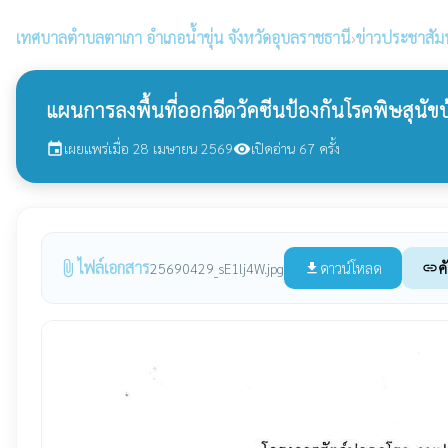
เทศบาลตำบลตาเกา
อำเภอน้ำขุ่น จังหวัดอุบลราชธานี
›
ข่าวประชาสัมพ
แผนการลงพื้นที่ออกฉีดวัคซีนป้องกันโรคพิษสุน
เผยแพร่เมื่อ 28 เมษายน 2569
เปิดอ่าน 67 ครั้ง
event
visibility
ไฟล์เอกสาร
attach_file
ดาวน์โหลด
ค
25690429_sE1lj4W.jpg
file_download
link