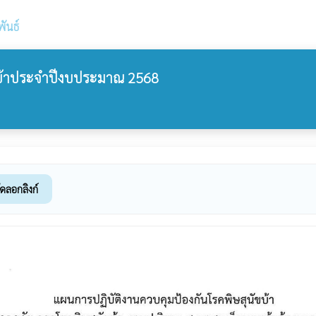
ันธ์
ัขบ้าประจำปีงบประมาณ 2568
ัดลอกลิงก์