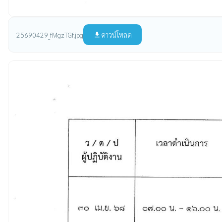
ดาวน์โหลด
25690429_fMgzTGf.jpg
file_download