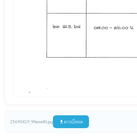
ดาวน์โหลด
25690429_9NerwdN.jpg
file_download