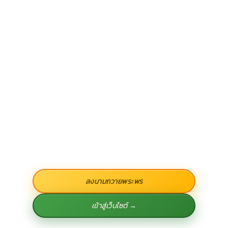
ลงนามถวายพระพร
เข้าสู่เว็บไซต์ →