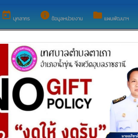
์ของ เทศบาลตำบลตาเกา
today
info
folder
บุคลากร
ข้อมูลหน่วยงาน
แผนพัฒนาฯ
poll
ดเลือกพนักงานดีเด่นในวันเทศบาล ประจำปี พ.ศ.2569
ช่วยเหลือตามระเบียบกระทรวงมหาดไทยว่าด้วยค่าใช้จ่ายเพื่อช่วยเห
พระราชบัญญัติภาษีที่ดิน และสิ่งปลูกสร้าง พ.ศ.2562 ประจำปี พ.
poll
ัญ สมัยที่ 4 /2565
นจ้างตามภารกิจและพนักงานจ้างทั่วไป ประจำปีงบประมาณ พ.ศ. 25