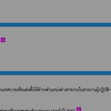
poll
เทศบาลเพื่อแต่งตั้งให้ดำรงตำแหน่งต่างสายงานในสายงานผู้ปฏิบัติ
poll
ารช่วยเหลือประชาชนตำบลตาเกา ประจำปี 2569