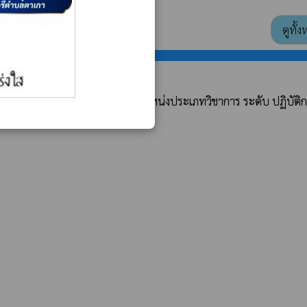
ดูทั้
 จากตำแหน่งประเภททั่วไปเป็นตำแหน่งประเภทวิชาการ ระดับ ปฏิบัติ