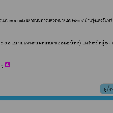
น อบ.ถ. ๑๐๐-๑๖ แยกถนนทางหลวงหมายเลข ๒๒๑๔ บ้านรุ่งแสงจันทร์ ห
๐-๑๖ แยกถนนทางหลวงหมายเลข ๒๒๑๔ บ้านรุ่งแสงจันทร์ หมู่ ๖ - บ้
poll
าร
ดูทั้