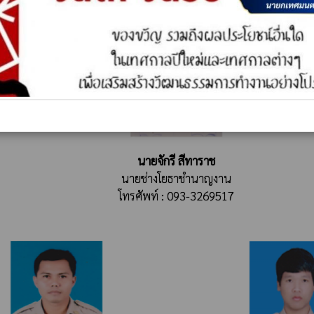
นายจักรี สีทาราช
นายช่างโยธาชำนาญงาน
โทรศัพท์ : 093-3269517