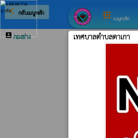
arrow_back_ios
ยินดีต้อนรับสู่เ
กลับเมนูหลัก
apps
เมนูหลัก
account_box
กองช่าง
เทศบาลตำบลตาเกา