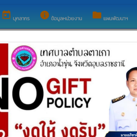
ว็บไซต์ของ เทศบาลตำบลตาเกา
today
info
folder
บุคลากร
ข้อมูลหน่วยงาน
แผนพัฒนาฯ
นายธนวัฒน์ คำศรีสุข
ผู้อำนวยการกองช่าง
โทรศัพท์ : 085-6338277