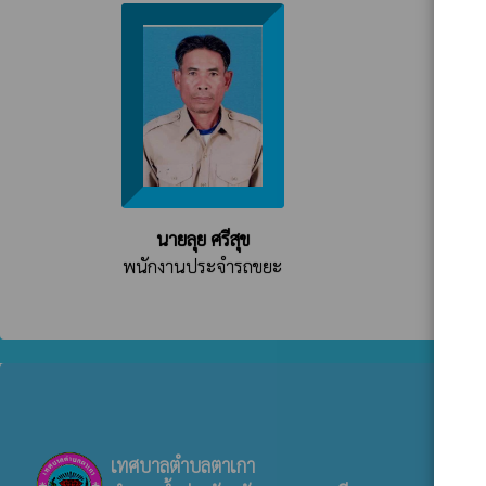
นายลุย ศรีสุข
พนักงานประจำรถขยะ
เทศบาลตำบลตาเกา