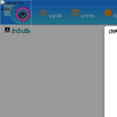
arrow_back_ios
ยินดีต้อนรับสู่เว็บไซ
กลับเมนูหลัก
apps
today
info
เมนูหลัก
บุคลากร
ข้
account_box
สำนักปลัด
เท