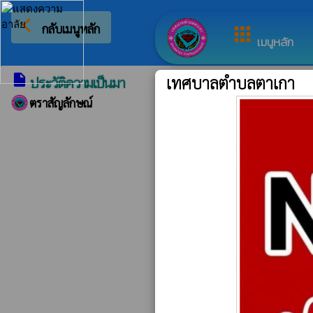
arrow_back_ios
ยินดีต้อนรับสู่เว็บไซต์
กลับเมนูหลัก
apps
เมนูหลัก
insert_drive_file
ประวัติความเป็นมา
เทศบาลตำบลตาเกา
ตราสัญลักษณ์