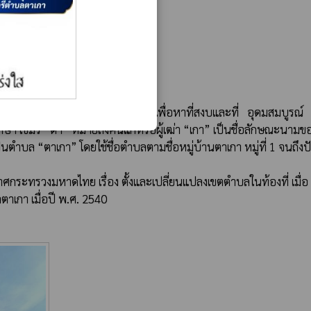
งภาษา เขมร “ตา” หมายถึงคนแก่หรือผู้เฒ่า “เกา” เป็นชื่อลักษณะนามข
ป็นตำบล “ตาเกา” โดยใช้ชื่อตำบลตามชื่อหมู่บ้านตาเกา หมู่ที่ 1 จนถึงปั
เกา เมื่อปี พ.ศ. 2540