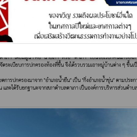
ตาเกา" โดยมีผู้นำ คือ "นายเกา" หรือ “ตาเกา” เป็นชื่อเรียกคนแก่ขอ
ารจัดระเบียบการปกครองท้องที่ขึ้น จึงได้รวบรวมเอาหมู่บ้านต่าง ๆ ขึ้นเ
น และได้รับยกฐานะจากสภาตำบลตาเกา เป็นองค์การบริหารส่วนตำบลตา