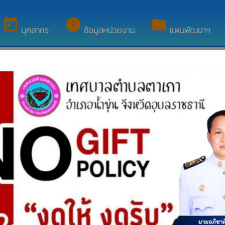
ของ เทศบาลตำบลตาเกา
today
info
folder
บุคลากร
ข้อมูลหน่วยงาน
แผนพัฒนาฯ