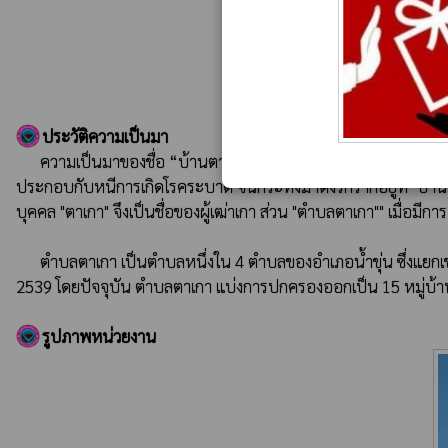
ประวัติความเป็นมา
      ความเป็นมาของชื่อ “บ้านตาเกา” นั้น สืบเนื่องจากในสมัยก่อนชุมชนแถบนี้ ลักษณะภูมิประเทศโดยทั่วไปยังเป็นป่า “ตาเกา” เป็นชื่อของผู้นำเขมรในอดีตที่อพยพย้ายที่อยู่เพื่อหาที่สงบและที่   อุดมสมบูรณ์ 
ประกอบกับหนีการเกิดโรคระบาด จนกระทั่งมาตั้งรกรากอยู่ที่ "บ้าน
บุคคล "ตาเกา" จึงเป็นชื่อของผู้เฒ่าเกา ส่วน "ตำบลตาเกา"" เมื่อมีก
      ตำบลตาเกา เป็นตำบลหนึ่งใน 4 ตำบลของอำเภอน้ำขุ่น ซึ่งแยกเขตการปกครองมาจาก "อำเภอน้ำยืน" เป็น "กิ่งอำเภอน้ำขุ่น" ตามประกาศกระทรวงมหาดไทย เรื่อง ตั้งและเปลี่ยนแปลงเขตตำบลในท้องที่ เมื่อ พ.ศ. 
2539 โดยปัจจุบัน ตำบลตาเกา แบ่งการปกครองออกเป็น 15 หมู่บ้า
รูปภาพหน่วยงาน