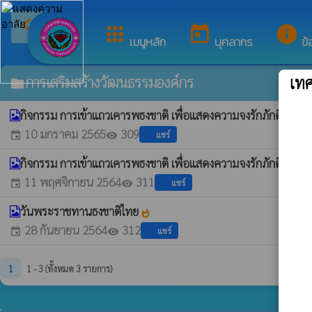
arrow_back_ios
ยินดีต้อนรับสู่เว็บไซต์ของ เ
กลับเมนูหลัก
apps
today
info
เมนูหลัก
บุคลากร
ข้
การเสริมสร้างวัฒนธรรมองค์กร
เท
folder
กิจกรรม การเข้าแถวเคารพธงชาติ เพื่อแสดงความจงรักภักดีต่อสถา
10 มกราคม 2565
309
แชร์
event
visibility
กิจกรรม การเข้าแถวเคารพธงชาติ เพื่อแสดงความจงรักภักดีต่อสถา
11 พฤศจิกายน 2564
311
แชร์
event
visibility
วันพระราชทานธงชาติไทย
whatshot
28 กันยายน 2564
312
แชร์
event
visibility
1
1 - 3 (ทั้งหมด 3 รายการ)