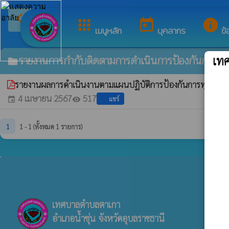
arrow_back_ios
ยินดีต้อนรับสู่เว็บไซต์
กลับเมนูหลัก
apps
today
info
เมนูหลัก
บุคลากร
ข้
รายงานการกำกับติดตามการดำเนินการป้องกันการทุจ
เท
folder
รายงานผลการดำเนินงานตามแผนปฏิบัติการป้องกันการทุจริต ป
4 เมษายน 2567
517
แชร์
event
visibility
1
1 - 1 (ทั้งหมด 1 รายการ)
เทศบาลตำบลตาเกา
อำเภอน้ำขุ่น จังหวัดอุบลราชธานี