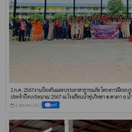
2 ก.ค. 2567งานป้องกันและบรรเทาสาธารณภัย โครงการฝึกอบร
ประจำปีงบประมาณ 2567 ณ โรงเรียนน้ำขุ่นวิทยา ต.ตาเกา อ.น้ำข
2 ตุลาคม 2567
แชร์
calendar_today