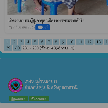
เปิดงานอบรมผู้สูงอายุตามโครงการพระราชดำริฯ
7 กันยายน 2567
แชร์
calendar_today
1
2
3
4
5
6
7
8
9
10
11
12
13
1
39
40
231 - 230 (ทั้งหมด 396 รายการ)
เทศบาลตำบลตาเกา
อำเภอน้ำขุ่น จังหวัดอุบลราชธานี
ผู้ดูแลระบบ
พัฒนาระบบ