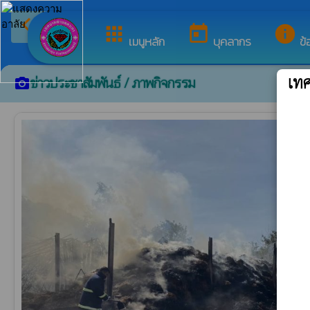
arrow_back_ios
ยินดีต้อนรับสู่เว็บไซต์
กลับเมนูหลัก
apps
today
info
เมนูหลัก
บุคลากร
ข้
เท
ข่าวประชาสัมพันธ์ / ภาพกิจกรรม
camera_alt