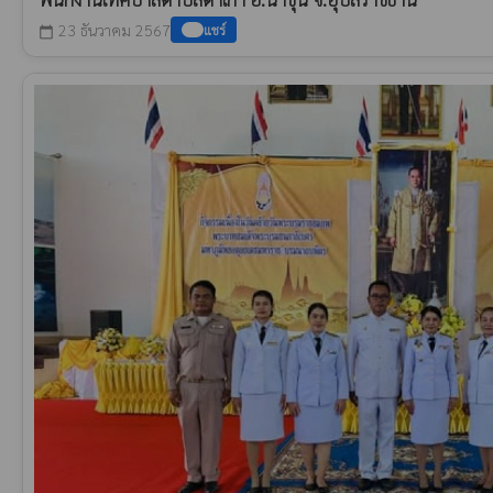
23 ธันวาคม 2567
แชร์
calendar_today