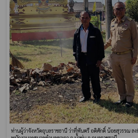
ท่านผู้ว่าจังหวัดอุบลราชธานี ว่าที่พันตรี อดิศักดิ์ น้อยสุวรรณ ลง
พนักงานเทศบาลตำบลตาเกา อ.น้ำขุ่น จ.อุบลราชธานี