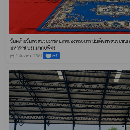
วันคล้ายวันพระบรมราชสมภพของพระบาทสมเด็จพระบรมชนกาธ
มหาราช บรมนาถบพิตร
5 ธันวาคม 2567
แชร์
calendar_today