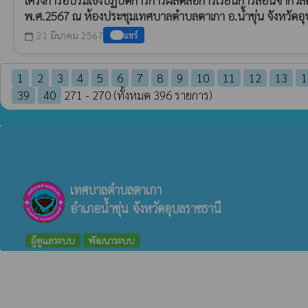
โครงการอบรมเชิงปฏิบัติการการผลิตสื่อการเรียนการสอนจากวั
พ.ศ.2567 ณ ห้องประชุมเทศบาลตำบลตาเกา อ.น้ำขุ่น จังหวัดอ
21 มีนาคม 2567
แชร์
calendar_today
1
2
3
4
5
6
7
8
9
10
11
12
13
1
39
40
271 - 270 (ทั้งหมด 396 รายการ)
เทศบาลตำบลตาเกา
อำเภอน้ำขุ่น จังหวัดอุบลราชธานี
ผู้ดูแลระบบ
พัฒนาระบบ