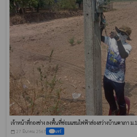
เจ้าหน้าที่กองช่าง ลงพื้นที่ซ่อมแซมไฟฟ้าส่องสว่างบ้านตาเกา ม.
27 มีนาคม 2567
แชร์
calendar_today