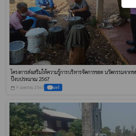
โครงการส่งเสริมให้ความรู้การบริหารจัดการขยะ นวัตกรรมจากข
ปีงบประมาณ 2567
9 เมษายน 2567
แชร์
calendar_today