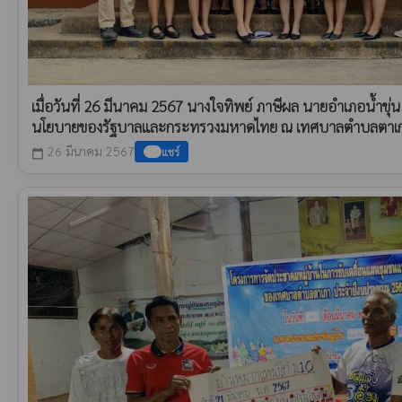
เมื่อวันที่ 26 มีนาคม 2567 นางใจทิพย์ ภาษีผล นายอำเภอน้ำขุ่
นโยบายของรัฐบาลและกระทรวงมหาดไทย ณ เทศบาลตำบลตาเกา อ
26 มีนาคม 2567
แชร์
calendar_today