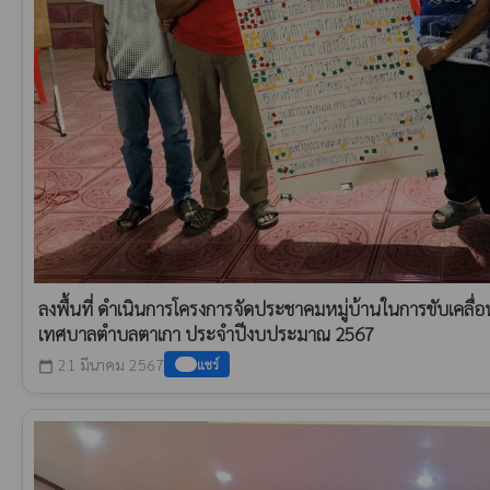
ลงพื้นที่ ดำเนินการโครงการจัดประชาคมหมู่บ้านในการขับเคลื
เทศบาลตำบลตาเกา ประจำปีงบประมาณ 2567
21 มีนาคม 2567
แชร์
calendar_today