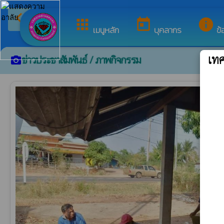
arrow_back_ios
ยินดีต้อนรับสู่เว็บไซต
กลับเมนูหลัก
apps
today
info
เมนูหลัก
บุคลากร
ข้
เท
ข่าวประชาสัมพันธ์ / ภาพกิจกรรม
camera_alt